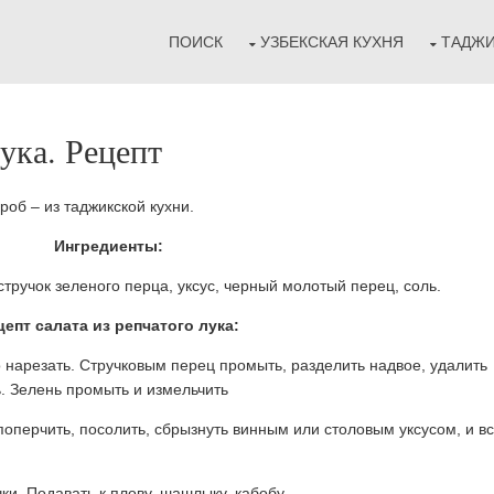
ПОИСК
УЗБЕКСКАЯ КУХНЯ
ТАДЖИ
лука. Рецепт
роб – из таджикской кухни.
Ингредиенты:
 стручок зеленого перца, уксус, черный молотый перец, соль.
цепт салата из репчатого лука:
о нарезать. Стручковым перец промыть, разделить надвое, удалить
. Зелень промыть и измельчить
поперчить, посолить, сбрызнуть винным или столовым уксусом, и в
и. Подавать к плову, шашлыку, кабобу.