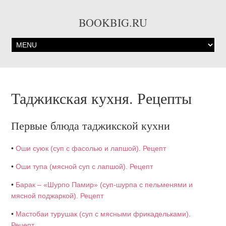
BOOKBIG.RU
Таджикская кухня. Рецепты
Первые блюда таджикской кухни
•
Оши суюк (суп с фасолью и лапшой). Рецепт
•
Оши тупа (мясной суп с лапшой). Рецепт
•
Барак – «Шурпо Памир» (суп-шурпа с пельменями и
мясной поджаркой). Рецепт
•
Мастобаи турушак (суп с мясными фрикадельками).
Рецепт