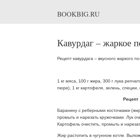
BOOKBIG.RU
Кавурдаг – жаркое п
Рецепт кавурдага – вкусного жаркого по
1 кг мяса, 100 г жира, 300 г лука репча
пюре), 1 кг картофеля, зелень, специи, 
Рецепт 
Баранину с реберными косточками (жирн
промыть и нарезать кружочками. Лук о
Картофель очистить, промыть и нарезат
Жир растопить в чугунном котле. Вылож