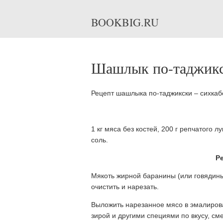
BOOKBIG.RU
Шашлык по-таджикс
Рецепт шашлыка по-таджикски – сихкаб
1 кг мяса без костей, 200 г репчатого л
соль.
Р
Мякоть жирной баранины (или говядины)
очистить и нарезать.
Выложить нарезанное мясо в эмалиров
зирой и другими специями по вкусу, с