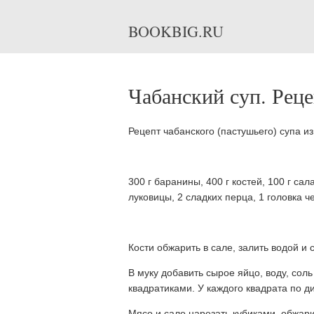
BOOKBIG.RU
Чабанский суп. Рец
Рецепт чабанского (пастушьего) супа из
300 г баранины, 400 г костей, 100 г сал
луковицы, 2 сладких перца, 1 головка че
Кости обжарить в сале, залить водой и 
В муку добавить сырое яйцо, воду, соль 
квадратиками. У каждого квадрата по д
Мясо и сало нарезать кубиками, обжар