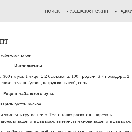
ПОИСК
УЗБЕКСКАЯ КУХНЯ
ТАДЖИ
епт
 узбекской кухни.
Ингредиенты:
а, 300 г муки, 1 яйцо, 1-2 баклажана, 100 г редьки, 3-4 помидора, 2
снока, зелень (укроп, петрушка, кинза), соль.
Рецепт чабанского супа:
сварить густой бульон.
и замесить крутое тесто. Тесто тонко раскатать, нарезать
иагонали защепить два края, вывернуть и снова защепить два края.
ить, добавить очищенный и нарезанный лук, нарезанные помидоры