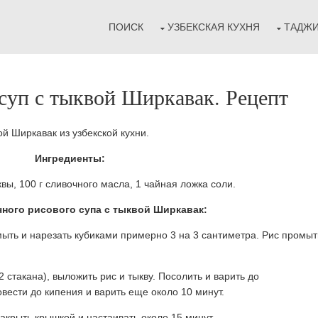
ПОИСК
УЗБЕКСКАЯ КУХНЯ
ТАДЖИ
уп с тыквой Ширкавак. Рецепт
ой Ширкавак из узбекской кухни.
Ингредиенты:
квы, 100 г сливочного масла, 1 чайная ложка соли.
ного рисового супа с тыквой Ширкавак:
мыть и нарезать кубиками примерно 3 на 3 сантиметра. Рис промыт
 стакана), выложить рис и тыкву. Посолить и варить до
овести до кипения и варить еще около 10 минут.
накрыть крышкой и настаивать около 15 минут.