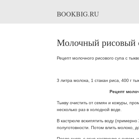
BOOKBIG.RU
Молочный рисовый с
Рецепт молочного рисового супа с тыкв
3 литра молока, 1 стакан риса, 400 г ты
Рецепт молоч
Тыкву очистить от семян и кожуры, про
несколько раз в холодной воде.
В кастрюле вскипятить воду (примерно 2
полуготовности. Потом влить молоко, д
После снять с огня кастрюлю с супом, 